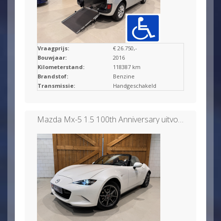
Vraagprijs:
€ 26.750,-
Bouwjaar:
2016
Kilometerstand:
118387 km
Brandstof:
Benzine
Transmissie:
Handgeschakeld
Mazda Mx-5 1.5 100th Anniversary uitvoering