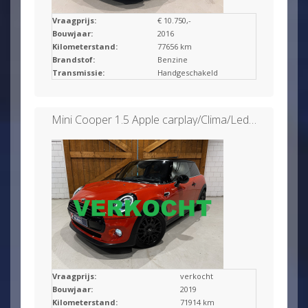
Vraagprijs:
€ 10.750,-
Bouwjaar:
2016
Kilometerstand:
77656 km
Brandstof:
Benzine
Transmissie:
Handgeschakeld
Mini Cooper 1.5 Apple carplay/Clima/Leder/Head up
Vraagprijs:
verkocht
Bouwjaar:
2019
Kilometerstand:
71914 km