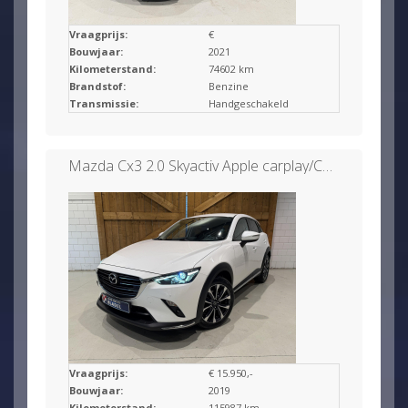
Vraagprijs:
€
Bouwjaar:
2021
Kilometerstand:
74602 km
Brandstof:
Benzine
Transmissie:
Handgeschakeld
Mazda Cx3 2.0 Skyactiv Apple carplay/Camera/Headup
Vraagprijs:
€ 15.950,-
Bouwjaar:
2019
Kilometerstand:
115987 km