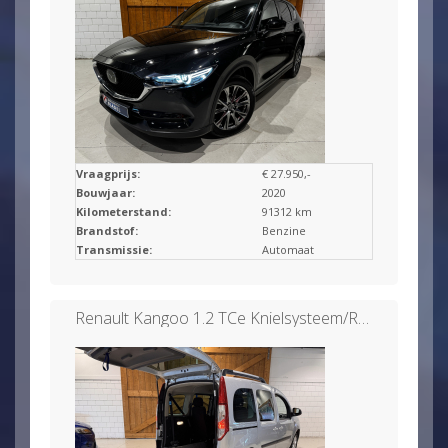
Vraagprijs:
€ 27.950,-
Bouwjaar:
2020
Kilometerstand:
91312 km
Brandstof:
Benzine
Transmissie:
Automaat
Renault Kangoo 1.2 TCe Knielsysteem/Rolstoel/Invalide