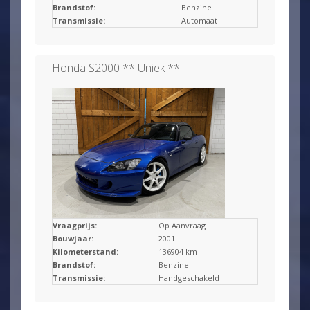
Brandstof:
Benzine
Transmissie:
Automaat
Honda S2000 ** Uniek **
Vraagprijs:
Op Aanvraag
Bouwjaar:
2001
Kilometerstand:
136904 km
Brandstof:
Benzine
Transmissie:
Handgeschakeld