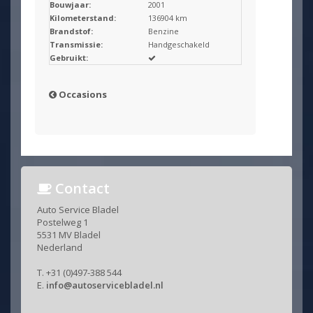
Bouwjaar:
2001
Kilometerstand:
136904 km
Brandstof:
Benzine
Transmissie:
Handgeschakeld
Gebruikt:
Occasions
Contact
Auto Service Bladel
Postelweg 1
5531 MV Bladel
Nederland
T. +31 (0)497-388 544
E.
info@autoservicebladel.nl