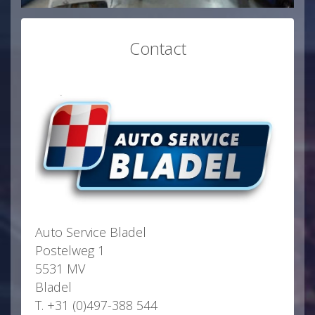
Contact
Auto Service Bladel
Postelweg 1
5531 MV
Bladel
T. +31 (0)497-388 544