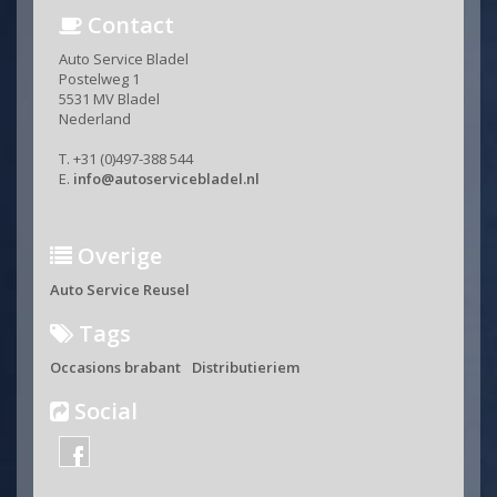
Contact
Auto Service Bladel
Postelweg 1
5531 MV Bladel
Nederland
T. +31 (0)497-388 544
E.
info@autoservicebladel.nl
Overige
Auto Service Reusel
Tags
Occasions brabant
Distributieriem
Social