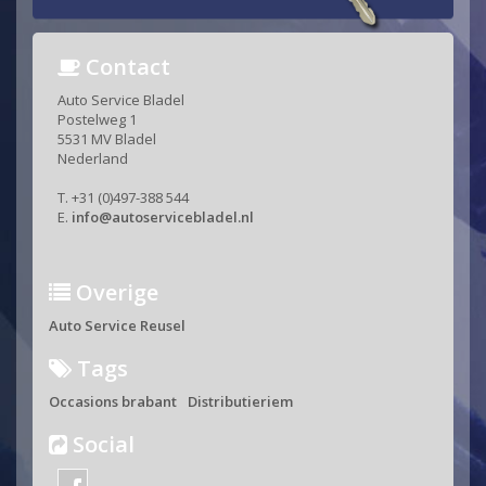
Contact
Auto Service Bladel
Postelweg 1
5531 MV Bladel
Nederland
T. +31 (0)497-388 544
E.
info@autoservicebladel.nl
Overige
Auto Service Reusel
Tags
Occasions brabant
Distributieriem
Social