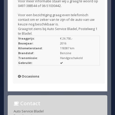
Voor meer informatie staan wij u graag te woord op
0497-388544 of 06-51030442.
Voor een bezichtiging graag even telefonisch
contact om er zeker van te zijn of de auto van uw
keuze nog beschikbaar is.
Graag tot ziens bij Auto Service Bladel, Postelweg 1
te Bladel.
Vraagprijs:
€ 26.750,-
Bouwjaar:
2016
Kilometerstand:
118387 km
Brandstof:
Benzine
Transmissie:
Handgeschakeld
Gebruikt:
Occasions
Contact
Auto Service Bladel