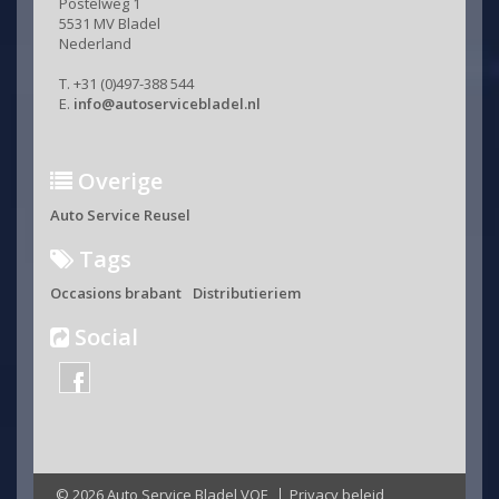
Postelweg 1
5531 MV Bladel
Nederland
T. +31 (0)497-388 544
E.
info@autoservicebladel.nl
Overige
Auto Service Reusel
Tags
Occasions brabant
Distributieriem
Social
© 2026 Auto Service Bladel VOF
Privacy beleid