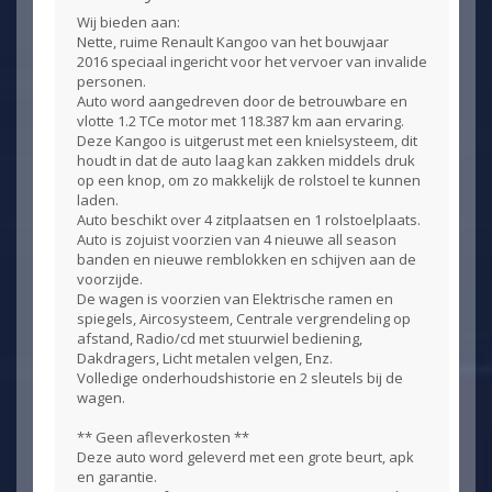
Wij bieden aan:
Nette, ruime Renault Kangoo van het bouwjaar
2016 speciaal ingericht voor het vervoer van invalide
personen.
Auto word aangedreven door de betrouwbare en
vlotte 1.2 TCe motor met 118.387 km aan ervaring.
Deze Kangoo is uitgerust met een knielsysteem, dit
houdt in dat de auto laag kan zakken middels druk
op een knop, om zo makkelijk de rolstoel te kunnen
laden.
Auto beschikt over 4 zitplaatsen en 1 rolstoelplaats.
Auto is zojuist voorzien van 4 nieuwe all season
banden en nieuwe remblokken en schijven aan de
voorzijde.
De wagen is voorzien van Elektrische ramen en
spiegels, Aircosysteem, Centrale vergrendeling op
afstand, Radio/cd met stuurwiel bediening,
Dakdragers, Licht metalen velgen, Enz.
Volledige onderhoudshistorie en 2 sleutels bij de
wagen.
** Geen afleverkosten **
Deze auto word geleverd met een grote beurt, apk
en garantie.