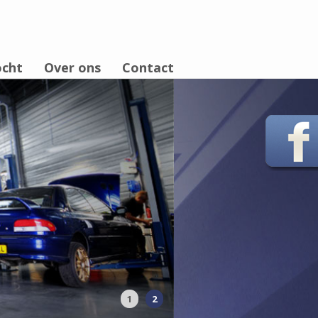
ocht
Over ons
Contact
1
2